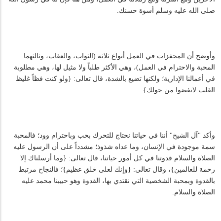
صلى الله عليه وسلم أسوة حسنك.
وأوضح أن المحفزات في العمل أنواع ثلاثة (الثواب، والعقاب، وثالثهما
المحبة والاحترام في العمل)، وهي الأكثر طلباً ولا مثيل لها، وهي مطلوبة
في أعمالنا الإدارية؛ ولكنها تضيع بالشدة، قال تعالى: {ولو كنت فظاً غليظ
القلب لانفضوا من حولك}.
وأكد "آل الشيخ" أننا في حياتنا نحتاج للتحرك بحب وباحترام وود؛ فالمحبة
سمة موجودة في الإنسان، وما عداه شذوذ؛ مشدداً على أن الرسول عليه
الصلاة والسلام قدوتنا في كل أمور حياتنا، قال تعالى: {وما أرسلناك إلا
رحمة للعالمين}، وقال تعالى: {وإنك لعلى خلق عظيم}؛ فالنجاح مرتبط
بالقدوة وبمحبة الشخصية التي نقتدي بها، القدوة وهو حبيبنا محمد عليه
الصلاة والسلام.