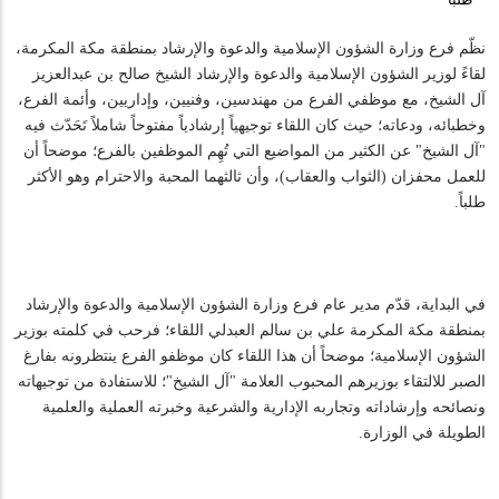
نظّم فرع وزارة الشؤون الإسلامية والدعوة والإرشاد بمنطقة مكة المكرمة،
لقاءً لوزير الشؤون الإسلامية والدعوة والإرشاد الشيخ صالح بن عبدالعزيز
آل الشيخ، مع موظفي الفرع من مهندسين، وفنيين، وإداريين، وأئمة الفرع،
وخطبائه، ودعاته؛ حيث كان اللقاء توجيهياً إرشادياً مفتوحاً شاملاً تَحَدّث فيه
"آل الشيخ" عن الكثير من المواضيع التي تُهِم الموظفين بالفرع؛ موضحاً أن
للعمل محفزان (الثواب والعقاب)، وأن ثالثهما المحبة والاحترام وهو الأكثر
طلباً.
في البداية، قدّم مدير عام فرع وزارة الشؤون الإسلامية والدعوة والإرشاد
بمنطقة مكة المكرمة علي بن سالم العبدلي اللقاء؛ فرحب في كلمته بوزير
الشؤون الإسلامية؛ موضحاً أن هذا اللقاء كان موظفو الفرع ينتظرونه بفارغ
الصبر للالتقاء بوزيرهم المحبوب العلامة "آل الشيخ"؛ للاستفادة من توجيهاته
ونصائحه وإرشاداته وتجاربه الإدارية والشرعية وخبرته العملية والعلمية
الطويلة في الوزارة.