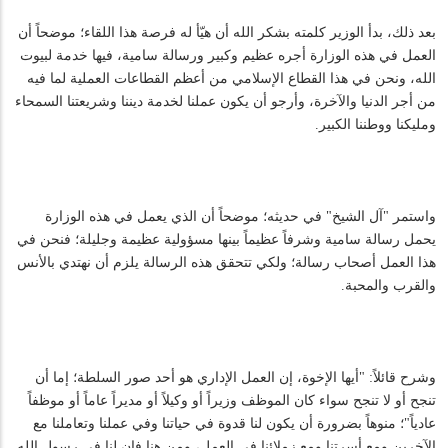
بعد ذلك، بدأ الوزير كلمته بشكر الله أن هيّأ له فرصة هذا اللقاء؛ موضحاً أن
العمل في هذه الوزارة أجره عظيم وكبير ورسالة سامية، فيها خدمة لبيوت
الله، ونحن في هذا القطاع الإسلامي من أعظم القطاعات العملية لما فيه
من أجر الدنيا والآخرة، وأرجو أن يكون عملنا لخدمة ديننا وشريعتنا السمحاء
ومليكنا ووطننا الكبير.
واستمر "آل الشيخ" في حديثه؛ موضحاً أن الذي يعمل في هذه الوزارة
يحمل رسالة سامية وشرفاً عظيماً بينها مسؤولية عظيمة وجليلة؛ فنحن في
هذا العمل أصحاب رسالة؛ ولكي تتحقق هذه الرسالة يلزم أن نهتدي بالأنس
والقرب والمحبة.
وشرح قائلاً: "أيها الإخوة، إن العمل الإداري هو أحد صور السلطة؛ إما أن
تنجح أو لا تنجح سواء كان الموظف وزيراً أو وكيلاً أو مديراً عاماً أو موظفاً
عادياً"؛ منوهاً بضرورة أن يكون لنا قدوة في حياتنا وفي عملنا وتعاملنا مع
الآخرين ومع أسرتنا ومع زملائنا في العمل، ومن هنا فإن لنا في رسول الله